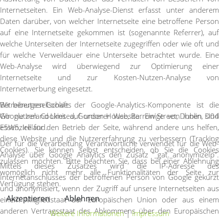
Internetseiten. Ein Web-Analyse-Dienst erfasst unter anderem
Daten darüber, von welcher Internetseite eine betroffene Person
auf eine Internetseite gekommen ist (sogenannte Referrer), auf
welche Unterseiten der Internetseite zugegriffen oder wie oft und
für welche Verweildauer eine Unterseite betrachtet wurde. Eine
Web-Analyse wird überwiegend zur Optimierung einer
Internetseite und zur Kosten-Nutzen-Analyse von
Internetwerbung eingesetzt.
Betreibergesellschaft der Google-Analytics-Komponente ist die
Wir benutzen Cookies
Google Ireland Limited, Gordon House, Barrow Street, Dublin, D04
Wir nutzen Cookies auf unserer Website. Einige von ihnen sind
E5W5, Ireland.
essenziell für den Betrieb der Seite, während andere uns helfen,
diese Website und die Nutzererfahrung zu verbessern (Tracking
Der für die Verarbeitung Verantwortliche verwendet für die Web-
Cookies). Sie können selbst entscheiden, ob Sie die Cookies
Analyse über Google Analytics den Zusatz "_gat._anonymizeIp".
zulassen möchten. Bitte beachten Sie, dass bei einer Ablehnung
Mittels dieses Zusatzes wird die IP-Adresse des
womöglich nicht mehr alle Funktionalitäten der Seite zur
Internetanschlusses der betroffenen Person von Google gekürzt
Verfügung stehen.
und anonymisiert, wenn der Zugriff auf unsere Internetseiten aus
Akzeptieren
Ablehnen
einem Mitgliedstaat der Europäischen Union oder aus einem
anderen Vertragsstaat des Abkommens über den Europäischen
Weitere Informationen
|
Impressum